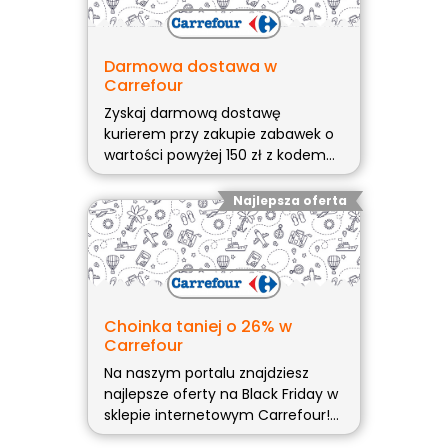
Darmowa dostawa w
Carrefour
Zyskaj darmową dostawę
kurierem przy zakupie zabawek o
wartości powyżej 150 zł z kodem
GWIAZDKA* * Minimalna wartość
koszyka 150 zł (obejmuje zabawki).
Najlepsza oferta
Choinka taniej o 26% w
Carrefour
Na naszym portalu znajdziesz
najlepsze oferty na Black Friday w
sklepie internetowym Carrefour!
Najnowsza promocja: Choinka