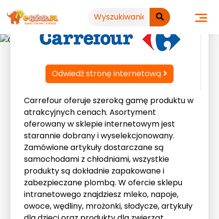
Przejdź
do
treści
Odwiedź stronę internetową
Carrefour oferuje szeroką gamę produktu w
atrakcyjnych cenach. Asortyment
oferowany w sklepie internetowym jest
starannie dobrany i wyselekcjonowany.
Zamówione artykuły dostarczane są
samochodami z chłodniami, wszystkie
produkty są dokładnie zapakowane i
zabezpieczane plombą. W ofercie sklepu
intranetowego znajdziesz mleko, napoje,
owoce, wędliny, mrożonki, słodycze, artykuły
dla dzieci oraz produkty dla zwierząt.