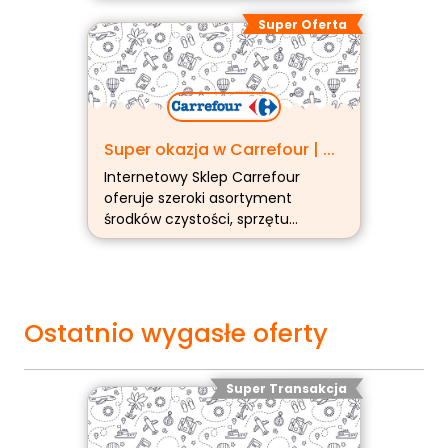
adres e-mail, otrzymasz kod
Super Oferta
rabatowy (więcej…)
Super okazja w Carrefour | ...
Internetowy Sklep Carrefour
oferuje szeroki asortyment
środków czystości, sprzętu
gospodarstwa domowego,
elektronikę, odzież. Sklep
internetowy Carrefour (więcej…)
Ostatnio wygasłe oferty
Super Transakcja