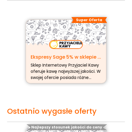
Super Oferta
Ekspresy Sage 5% w sklepie ...
Sklep Internetowy Przyjaciel Kawy
oferuje kawę najwyższej jakości. W
swojej ofercie posiada różne
gatunki kawy: Arabica, Rubusta.
Kawa oferowana w Sklepie
(więcej…)
Ostatnio wygasłe oferty
Najlepszy stosunek jakości do ceny