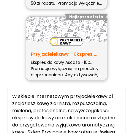
50 zł rabatu. Promocja wyłącznie
na produkty nieprzecenione. Aby
aktywować, wklej (więcej…)
Najlepsza oferta
Przyjacielekawy – Ekspres ...
Ekspres do kawy Ascaso -10%.
Promocja wyłącznie na produkty
nieprzecenione. Aby aktywować,
wklej kod promocyjny w koszyku.
W sklepie internetowym przyjacielekawy.pl
znajdziesz kawę ziarnistą, rozpuszczalną,
mieloną, profesjonalne, najwyższej jakości
ekspresy do kawy oraz akcesoria niezbędne
do przygotowania wyjątkowo aromatycznej
kawy. Sklep Przyjaciele kawy oferuje świeżą