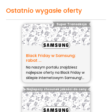
Ostatnio wygasłe oferty
Super Transakcja
Black Friday w Samsung:
rabat ...
Na naszym portalu znajdziesz
najlepsze oferty na Black Friday w
sklepie internetowym Samsung!
Najnowsze promocje: -Watch4
44mm Teraz kupisz Galaxy
Najlepszy stosunek jakości do ceny
Watch4 (więcej…)