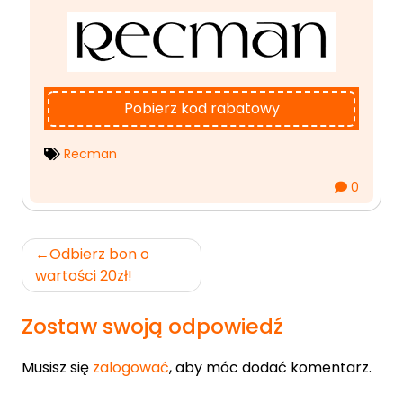
Pobierz kod rabatowy
Recman
0
Nawigacja
Odbierz bon o
wpisu
wartości 20zł!
Zostaw swoją odpowiedź
Musisz się
zalogować
, aby móc dodać komentarz.