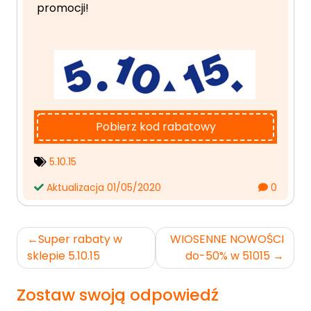
promocji!
Pobierz kod rabatowy
5.10.15
Aktualizacja 01/05/2020
0
Nawigacja
Super rabaty w
WIOSENNE NOWOŚCI
wpisu
sklepie 5.10.15
do-50% w 51015
Zostaw swoją odpowiedź