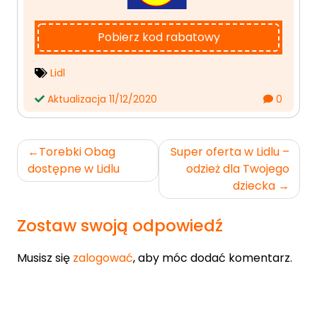
Pobierz kod rabatowy
Lidl
Aktualizacja 11/12/2020
0
Nawigacja
Torebki Obag
Super oferta w Lidlu –
wpisu
dostępne w Lidlu
odzież dla Twojego
dziecka
Zostaw swoją odpowiedź
Musisz się
zalogować
, aby móc dodać komentarz.