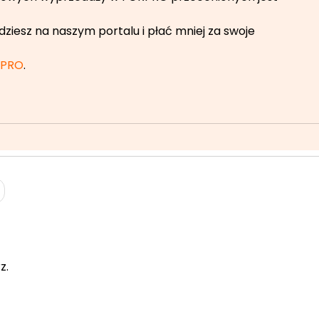
ziesz na naszym portalu i płać mniej za swoje
RPRO
.
z.