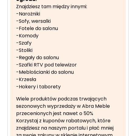
Znajdziesz tam między innymi:
-Narożniki
-Sofy, wersalki
-Fotele do salonu
-Komody
-Szafy
-Stoliki
-Regały do salonu
-Szafki RTV pod telewizor
-Meblościanki do salonu
-Krzesła
-Hokery i taborety
Wiele produktów podczas trwających
sezonowych wyprzedaży w Abra Meble
przecenionych jest nawet o 50%
Korzystaj z kuponów rabatowych, które
znajdziesz na naszym portalu i płać mniej
za swoje zakupy w sklepie internetowym