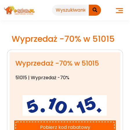
Przejdź
do
treści
Wyprzedaż -70% w 51015
Wyprzedaż -70% w 51015
51015 | Wyprzedaż -70%
Pobierz kod rabatowy