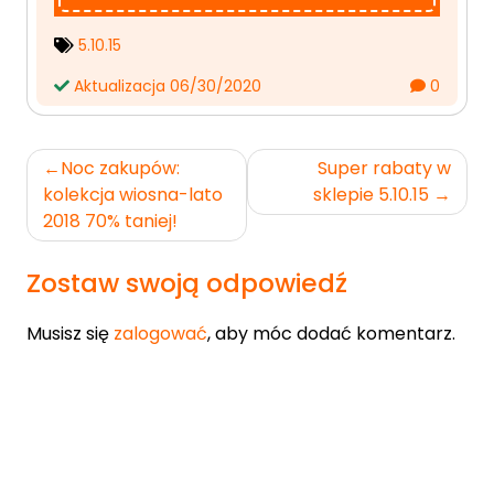
5.10.15
Aktualizacja 06/30/2020
0
Nawigacja
Noc zakupów:
Super rabaty w
wpisu
kolekcja wiosna-lato
sklepie 5.10.15
2018 70% taniej!
Zostaw swoją odpowiedź
Musisz się
zalogować
, aby móc dodać komentarz.