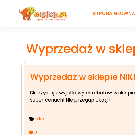
Przejdź
do
STRONA GŁÓWNA
treści
Wyprzedaż w skle
Wyprzedaż w sklepie NIK
Skorzystaj z wyjątkowych rabatów w sklepie N
super cenach! Nie przegap okazji!
Nike
0