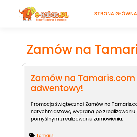
Przejdź
do
STRONA GŁÓWNA
treści
Zamów na Tamaris
Zamów na Tamaris.com i
adwentowy!
Promocja świąteczna! Zamów na Tamaris.com o
natychmiastową wygraną po zrealizowaniu 
pomyślnym zrealizowaniu zamówienia.
Tamaris