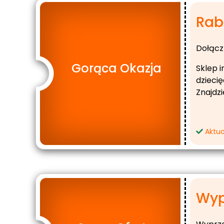
Raba
Dołącz
Gorąca Okazja
Sklep 
dziecię
Znajdz
Aktua
Wyp