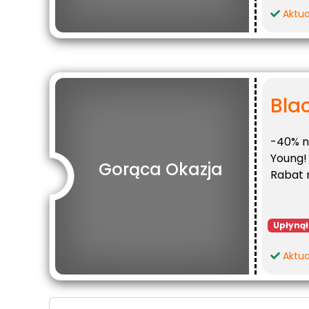
Aktual
Blac
-40% n
Young!
Gorąca Okazja
Rabat 
Upłynął
Aktual