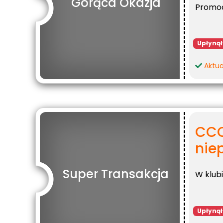
Gorąca Okazja
Promoc
Upłynął
Aktua
CCC
niep
Super Transakcja
W klub
Upłynął