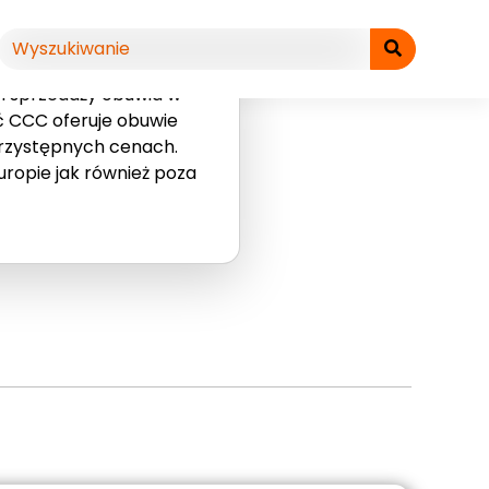
 i sprzedaży obuwia w
ieć CCC oferuje obuwie
przystępnych cenach.
uropie jak również poza