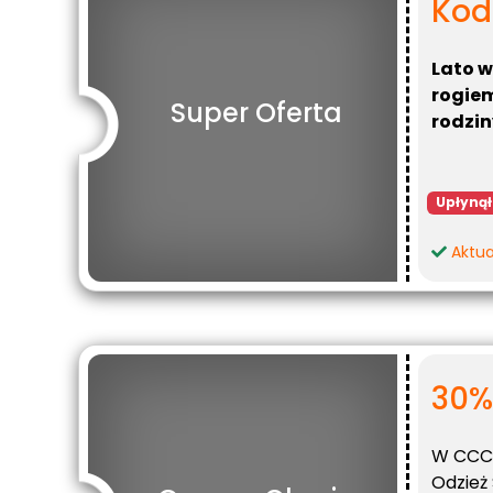
Kod
Lato w
rogiem
Super Oferta
rodzin
Upłynął
Aktua
30%
W CCC 
Odzież 