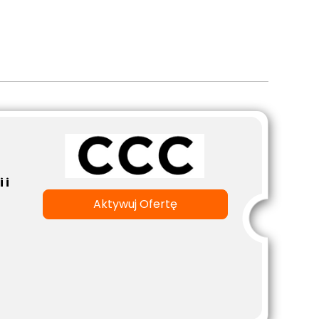
 i
Aktywuj Ofertę