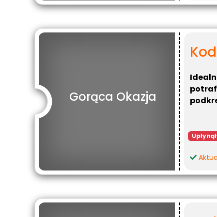
Kod
Idealn
potraf
Gorąca Okazja
podkre
Upłynął
Aktua