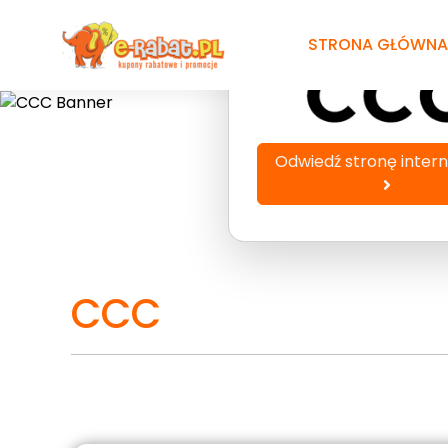
Przejdź
do
STRONA GŁÓWNA
treści
Odwiedź stronę inter
CCC