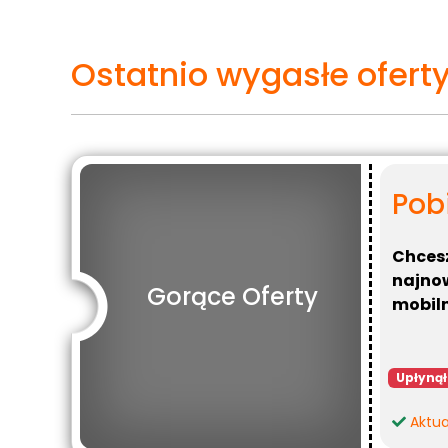
Ostatnio wygasłe ofert
Pobi
Chcesz
najnow
Gorące Oferty
mobiln
Upłynął
Aktua