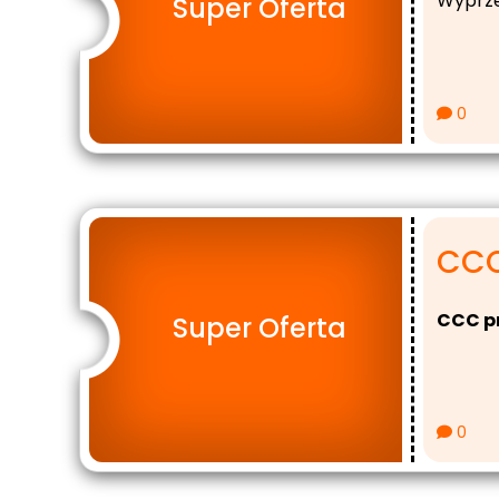
Wyprze
Super Oferta
0
CCC
CCC p
Super Oferta
0