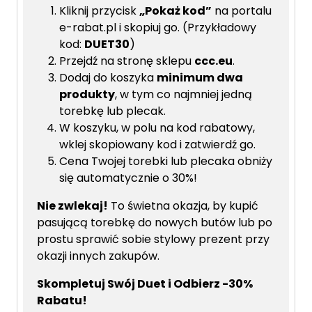
Kliknij przycisk
„Pokaż kod”
na portalu
e-rabat.pl i skopiuj go. (Przykładowy
kod:
DUET30
)
Przejdź na stronę sklepu
ccc.eu
.
Dodaj do koszyka
minimum dwa
produkty
, w tym co najmniej jedną
torebkę lub plecak.
W koszyku, w polu na kod rabatowy,
wklej skopiowany kod i zatwierdź go.
Cena Twojej torebki lub plecaka obniży
się automatycznie o 30%!
Nie zwlekaj!
To świetna okazja, by kupić
pasującą torebkę do nowych butów lub po
prostu sprawić sobie stylowy prezent przy
okazji innych zakupów.
Skompletuj Swój Duet i Odbierz -30%
Rabatu!