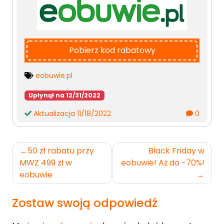
Pobierz kod rabatowy
eobuwie.pl
Upłynął na 12/31/2022
Aktualizacja 11/18/2022
0
Nawigacja
50 zł rabatu przy
Black Friday w
wpisu
MWZ 499 zł w
eobuwie! Aż do -70%!
eobuwie
Zostaw swoją odpowiedź