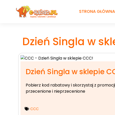
Przejdź
do
STRONA GŁÓWNA
treści
Dzień Singla w sk
Dzień Singla w sklepie C
Pobierz kod rabatowy i skorzystaj z promoc
przecenione i nieprzecenione
CCC