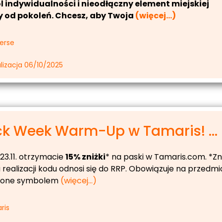
 indywidualności i nieodłączny element miejskiej
y od pokoleń. Chcesz, aby Twoja
(więcej…)
erse
lizacja 06/10/2025
ck Week Warm-Up w Tamaris! ...
23.11. otrzymacie
15% zniżki
* na paski w Tamaris.com. *Zn
u realizacji kodu odnosi się do RRP. Obowiązuje na przedmi
zone symbolem
(więcej…)
ris