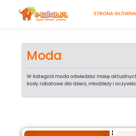
Przejdź
do
STRONA GŁÓWNA
treści
Moda
W kategorii moda odwiedzisz masę aktualnych
kody rabatowe dla dzieci, młodzieży i oczywiś