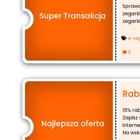
Sprawd
zegark
Super Transakcja
zegark
e-zeg
0
Raba
15% ra
Zapisz 
Najlepsza oferta
intern
Na wsk