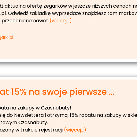
ź aktualna ofertę zegarków w jeszcze niższych cenach n
i.pl. Odwiedź zakładkę wyprzedaże znajdziesz tam marko
i przecenione nawet
(więcej…)
arki.pl
t 15% na swoje pierwsze ...
batu na zakupy w Czasnabuty!
się do Newslettera i otrzymaj 15% rabatu na zakupy w skl
etowym Czasnabuty.
azany w trakcie rejestracji
(więcej…)