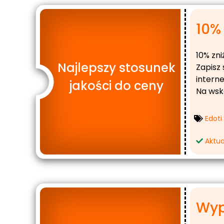
10% 
10% zni
Najlepszy stosunek
Zapisz 
intern
jakości do ceny
Na wsk
Edoti
Aktua
Wyp