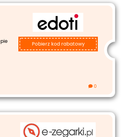
epie
Pobierz kod rabatowy
0