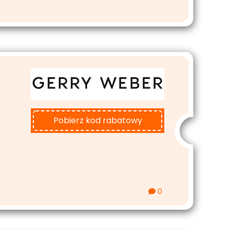
Pobierz kod rabatowy
0