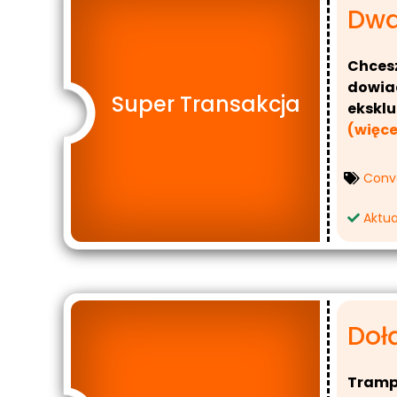
Dwa
Chcesz
dowiad
Super Transakcja
eksklu
(więce
Conv
Aktua
Dołą
Trampk