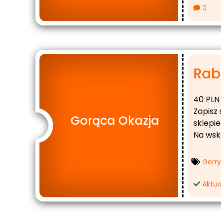
0
Raba
40 PLN
Zapisz 
Gorąca Okazja
sklepi
Na wsk
Gerr
Aktua