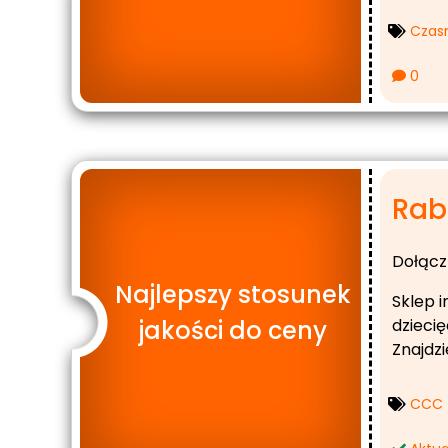
Czas
0
Raba
Dołącz
Najlepszy stosunek
Sklep 
jakości do ceny
dziecię
Znajdz
CCC