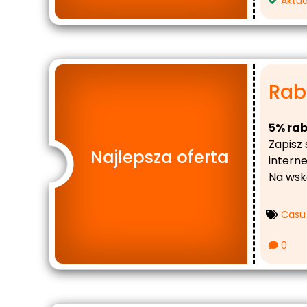
Aktua
Rab
5% ra
Zapisz 
Najlepsza oferta
intern
Na wsk
Casu
0