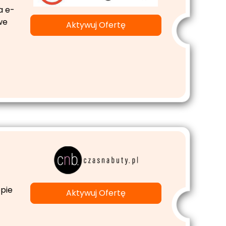
a e-
we
Aktywuj Ofertę
epie
Aktywuj Ofertę