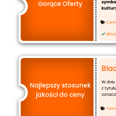
symbol
Gorące Oferty
kultur
Conv
Aktua
Bla
W dniu 
Najlepszy stosunek
z tytuł
jakości do ceny
oznac
Tama