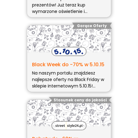
prezentów! Już teraz kup
wymarzone oświetlenie i
zagwarantuj sobie 12% rabatu,
minimum zakupowe wynosi 500
Gorące Oferty
zł, kod rabatowy można (więcej…)
Black Week do -70% w 5.10.15
Na naszym portalu znajdziesz
najlepsze oferty na Black Friday w
sklepie internetowym 5.10.15!
Najnowsza promocja: Black Week
do -70% w 5.10.15! Rozpoczął
Stosunek ceny do jakości
(więcej…)