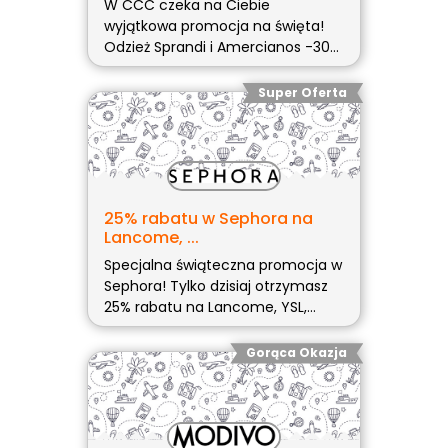
W CCC czeka na Ciebie
wyjątkowa promocja na święta!
Odzież Sprandi i Amercianos -30%
przy zakupie min. 3 sztuk!
Promocja! -20% na odzież Sprandi
Super Oferta
i Amercianos (więcej…)
25% rabatu w Sephora na
Lancome, ...
Specjalna świąteczna promocja w
Sephora! Tylko dzisiaj otrzymasz
25% rabatu na Lancome, YSL,
Prada! Skopiuj kod rabatowy i
umieść kod w koszyku w sklepie
Gorąca Okazja
(więcej…)