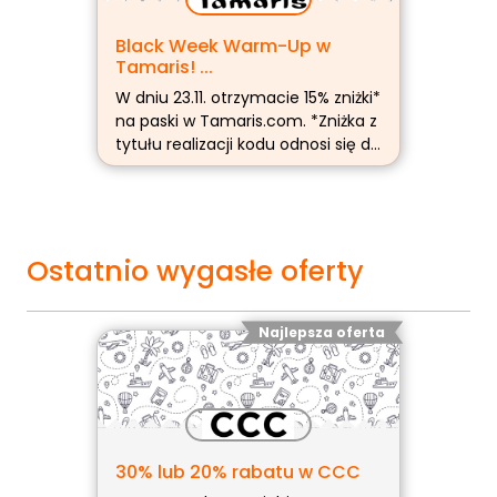
Black Week Warm-Up w
Tamaris! ...
W dniu 23.11. otrzymacie 15% zniżki*
na paski w Tamaris.com. *Zniżka z
tytułu realizacji kodu odnosi się do
RRP. Obowiązuje na przedmioty
oznaczone symbolem (więcej…)
Ostatnio wygasłe oferty
Najlepsza oferta
30% lub 20% rabatu w CCC