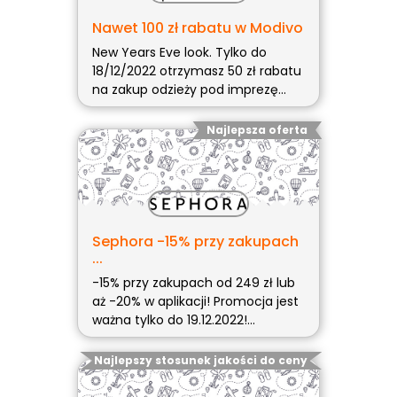
Nawet 100 zł rabatu w Modivo
New Years Eve look. Tylko do
18/12/2022 otrzymasz 50 zł rabatu
na zakup odzieży pod imprezę
sylwestrową powyżej 250 zł oraz
100 zł rabatu na zakupy powyżej
Najlepsza oferta
(więcej…)
Sephora -15% przy zakupach
...
-15% przy zakupach od 249 zł lub
aż -20% w aplikacji! Promocja jest
ważna tylko do 19.12.2022!
Promocja jest ważna tylko z
kodem!
Najlepszy stosunek jakości do ceny