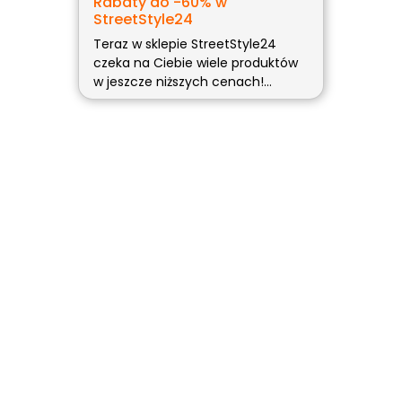
Rabaty do -60% w
StreetStyle24
Teraz w sklepie StreetStyle24
czeka na Ciebie wiele produktów
w jeszcze niższych cenach!
Otrzymasz do 60% rabatu! Nie
przegap tej wyjątkowej okazji!